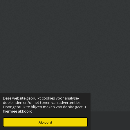
Deze website gebruikt cookies voor analyse-
doeleinden en/of het tonen van advertenties.
Door gebruik te blijven maken van de site gaat u
hiermee akkoord.
© 2026 Tibetan Treasures Shih Tzu FCI
Akkoord