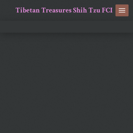
Ga
Tibetan Treasures Shih Tzu FCI
direct
naar
de
hoofdinhoud